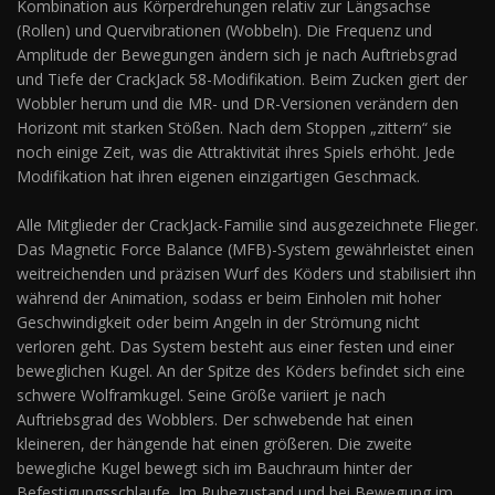
Kombination aus Körperdrehungen relativ zur Längsachse
(Rollen) und Quervibrationen (Wobbeln). Die Frequenz und
Amplitude der Bewegungen ändern sich je nach Auftriebsgrad
und Tiefe der CrackJack 58-Modifikation. Beim Zucken giert der
Wobbler herum und die MR- und DR-Versionen verändern den
Horizont mit starken Stößen. Nach dem Stoppen „zittern“ sie
noch einige Zeit, was die Attraktivität ihres Spiels erhöht. Jede
Modifikation hat ihren eigenen einzigartigen Geschmack.
Alle Mitglieder der CrackJack-Familie sind ausgezeichnete Flieger.
Das Magnetic Force Balance (MFB)-System gewährleistet einen
weitreichenden und präzisen Wurf des Köders und stabilisiert ihn
während der Animation, sodass er beim Einholen mit hoher
Geschwindigkeit oder beim Angeln in der Strömung nicht
verloren geht. Das System besteht aus einer festen und einer
beweglichen Kugel. An der Spitze des Köders befindet sich eine
schwere Wolframkugel. Seine Größe variiert je nach
Auftriebsgrad des Wobblers. Der schwebende hat einen
kleineren, der hängende hat einen größeren. Die zweite
bewegliche Kugel bewegt sich im Bauchraum hinter der
Befestigungsschlaufe. Im Ruhezustand und bei Bewegung im