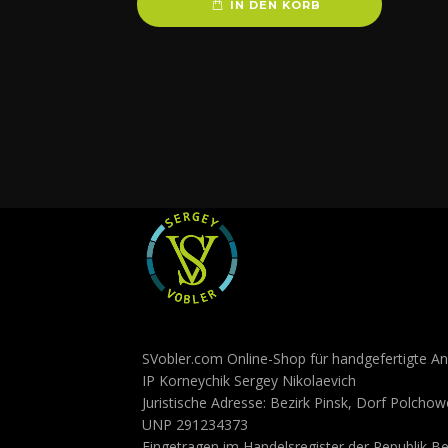
IN DEN KORB
SVobler.com Online-Shop für handgefertigte An
IP Korneychik Sergey Nikolaevich
Juristische Adresse: Bezirk Pinsk, Dorf Polchow
UNP 291234373
Eingetragen im Handelsregister der Republik B