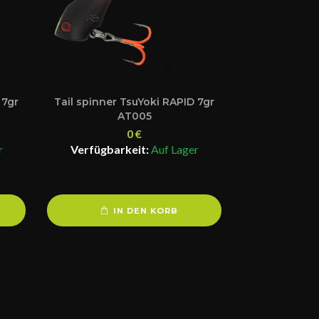
 7gr
Tail spinner TsuYoki RAPID 7gr
AT005
0
€
r
Verfügbarkeit:
Auf Lager
IN DEN KORB