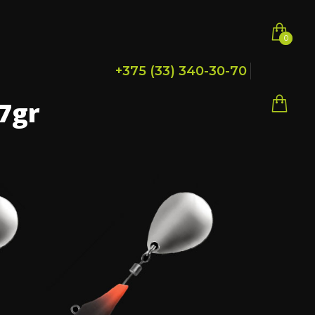
0
0
+375 (33) 340-30-70
 7gr