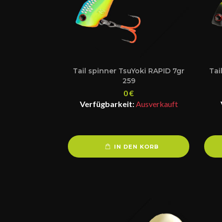
Tail spinner TsuYoki RAPID 7gr
Tai
259
0
€
Verfügbarkeit:
Ausverkauft
IN DEN KORB