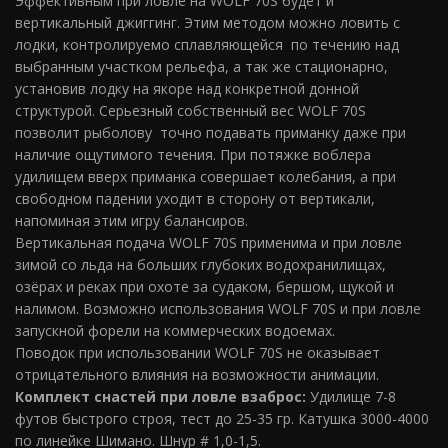
Эффективным при ловле на WOLF 70S будет и
вертикальный джиггинг. Этим методом можно ловить с
лодки, контролируемо сплавляющейся по течению над
выбранным участком рельефа, а так же стационарно,
установив лодку на якоре над конкретной донной
структурой. Серьезный собственный вес WOLF 70S
позволит рыболову точно подавать приманку даже при
наличие ощутимого течения. При потяжке воблера
удилищем вверх приманка совершает колебания, а при
свободном падении уходит в сторону от вертикали,
напоминая этим игру балансиров.
Вертикальная подача WOLF 70S применима и при ловле
зимой со льда на больших глубоких водохранилищах,
озёрах и реках при охоте за судаком, бершом, щукой и
налимом. Возможно использования WOLF 70S и при ловле
запускной форели на коммерческих водоемах.
Поводок при использовании WOLF 70S не оказывает
отрицательного влияния на возможности анимации.
Комплект снастей при ловле взаброс:
Удилище 7-8
футов быстрого строя, тест до 25-35 гр. Катушка 3000-4000
по линейке Шимано. Шнур # 1,0-1,5.