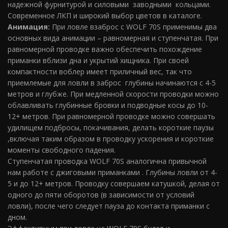
надежной фурнитурой и силовыми заводными кольцами.
Современное ЛКП и широкий выбор цветов в каталоге.
Анимация:
При ловле взаброс с WOLF 70S применимы два
основных вида анимации – равномерная и ступенчатая. При
равномерной проводке важно обеспечить похождение
приманки вблизи дна и укрытий хищника. При своей
компактности воблер имеет приличный вес, так что
приемлемые для ловли в заброс глубины начинаются с 4-5
метров и глубже. При медленной скорости проводки можно
облавливать глубинные бровки и подводные косы до 10-
12+ метров. При равномерной проводке можно совершать
удилищем подбросы, покачивания, делать короткие паузы
,включая таким образом в проводку ускорения и короткие
моменты свободного падения.
Ступенчатая проводка WOLF 70S аналогична привычной
нам работе с джиговыми приманками . Глубины ловли от 4-
5 и до 12+ метров. Проводку совершаем катушкой, делая от
одного до пяти оборотов (в зависимости от условий
ловли), после чего следует пауза до контакта приманки с
дном.