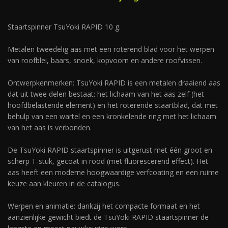
Staartspinner TsuYoki RAPID 10 g.
Metalen tweedelig aas met een roterend blad voor het werpen
van roofblei, baars, snoek, kopvoorn en andere roofvissen.
Ontwerpkenmerken: TsuYoki RAPID is een metalen draaiend aas
dat uit twee delen bestaat: het lichaam van het aas zelf (het
hoofdbelastende element) en het roterende staartblad, dat met
behulp van een wartel en een kronkelende ring met het lichaam
van het aas is verbonden.
De TsuYoki RAPID staartspinner is uitgerust met één groot en
scherp T-stuk, gecoat in rood (met fluorescerend effect). Het
aas heeft een moderne hoogwaardige verfcoating en een ruime
keuze aan kleuren in de catalogus.
Werpen en animatie: dankzij het compacte formaat en het
aanzienlijke gewicht biedt de TsuYoki RAPID staartspinner de