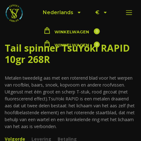
Nederlands
€
0
WINKELWAGEN
Tail spinner TsuYoki RAPID
0
WINKELWAGEN
10gr 268R
Metalen tweedelig aas met een roterend blad voor het werpen
van roofblei, baars, snoek, kopvoorn en andere roofvissen.
Uitgerust met één groot en scherp T-stuk, rood gecoat (met
fluorescerend effect).TsuYoki RAPID is een metalen draaiend
aas dat uit twee delen bestaat: het lichaam van het aas zelf (het
hoofdbelastende element) en het roterende staartblad, dat met
behulp van een wartel en een kronkelende ring met het lichaam
van het aas is verbonden.
Volgorde
Levering
Betaling