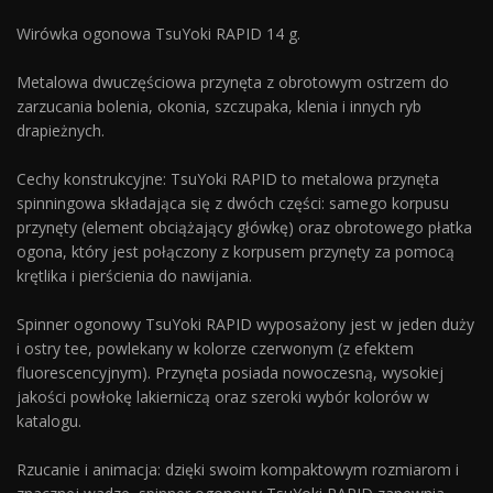
Wirówka ogonowa TsuYoki RAPID 14 g.
Metalowa dwuczęściowa przynęta z obrotowym ostrzem do
zarzucania bolenia, okonia, szczupaka, klenia i innych ryb
drapieżnych.
Cechy konstrukcyjne: TsuYoki RAPID to metalowa przynęta
spinningowa składająca się z dwóch części: samego korpusu
przynęty (element obciążający główkę) oraz obrotowego płatka
ogona, który jest połączony z korpusem przynęty za pomocą
krętlika i pierścienia do nawijania.
Spinner ogonowy TsuYoki RAPID wyposażony jest w jeden duży
i ostry tee, powlekany w kolorze czerwonym (z efektem
fluorescencyjnym). Przynęta posiada nowoczesną, wysokiej
jakości powłokę lakierniczą oraz szeroki wybór kolorów w
katalogu.
Rzucanie i animacja: dzięki swoim kompaktowym rozmiarom i