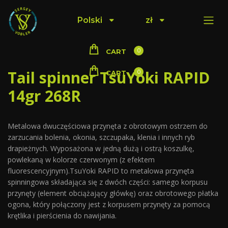
Polski
zł
0
CART
Tail spinner TsuYoki RAPID
0
CART
14gr 268R
Metalowa dwuczęściowa przynęta z obrotowym ostrzem do
zarzucania bolenia, okonia, szczupaka, klenia i innych ryb
drapieżnych. Wyposażona w jedną dużą i ostrą koszulkę,
powlekaną w kolorze czerwonym (z efektem
fluorescencyjnym).TsuYoki RAPID to metalowa przynęta
spinningowa składająca się z dwóch części: samego korpusu
przynęty (element obciążający główkę) oraz obrotowego płatka
ogona, który połączony jest z korpusem przynęty za pomocą
krętlika i pierścienia do nawijania.