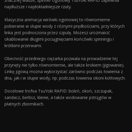
znacznej wadze, spinner ogonowy TsuYoki RAPID zapewnia
najdłuższe i najdokładniejsze rzuty.
Klasyczna animacja wirówki ogonowej to równomierne
pobieranie w słupie wody z różnymi prędkościami, przy których
linka jest podnoszona przez szpulę. Możesz urozmaicić
okablowanie długimi pociągnięciami końcówki spinningu i
krótkimi przerwami.
Obecność przedniego ciężarka pozwala na prowadzenie tej
przynęty nie tylko równomiernie, ale także krokiem (jigowanie).
Linkę jigową można wykorzystać zarówno podczas łowienia z
dna, jak i w słupie wody, np. podczas łowienia okoni kotłowych.
Docelowe trofea TsuYoki RAPID: boleń, okoń, szczupak,
sandacz, berbsz, klenie, a także wodowanie pstrągów w
płatnych zbiornikach.