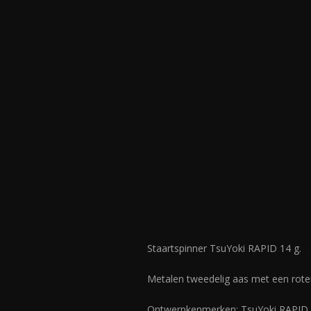
Staartspinner TsuYoki RAPID 14 g.
Metalen tweedelig aas met een roter
Ontwerpkenmerken: TsuYoki RAPID is 