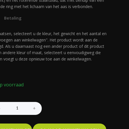
t) en het roterende staartblad, dat met behulp van een
de ring met het lichaam van het aas is verbonden.
Betaling
atsen, selecteert u de kleur, het gewicht en het aantal en
evoegen aan winkelwagen". Het product wordt aan de
. Als u daarnaast nog een ander product of dit product
n andere kleur of maat, selecteert u eenvoudigweg die
n voegt u deze opnieuw toe aan de winkelwagen.
p voorraad