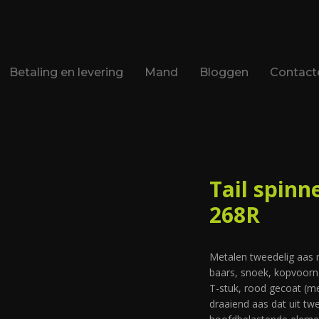
Betaling en levering
Mand
Bloggen
Contact
Tail spinn
268R
Metalen tweedelig aas 
baars, snoek, kopvoorn
T-stuk, rood gecoat (me
draaiend aas dat uit twe