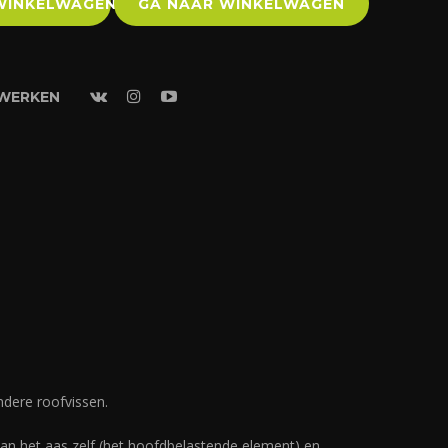
WINKELWAGEN
GA NAAR WINKELWAGEN
TWERKEN
ndere roofvissen.
an het aas zelf (het hoofdbelastende element) en