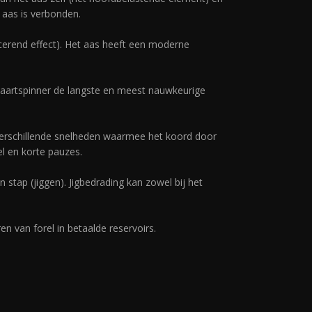
 aas is verbonden.
cerend effect). Het aas heeft een moderne
taartspinner de langste en meest nauwkeurige
verschillende snelheden waarmee het koord door
el en korte pauzes.
 stap (jiggen). Jigbedrading kan zowel bij het
n van forel in betaalde reservoirs.