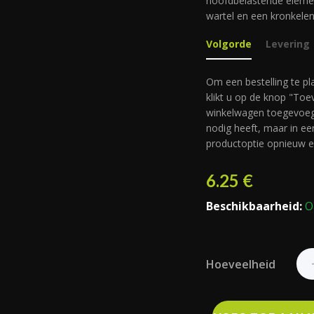
hoofdbelastende elemen
wartel en een kronkelen
Volgorde
Levering
Om een bestelling te pla
klikt u op de knop "To
winkelwagen toegevoegd
nodig heeft, maar in ee
productoptie opnieuw e
6.25
€
Beschikbaarheid:
O
Hoeveelheid