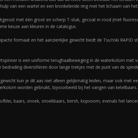
ehulp van een wartel en een kronkelende ring met het lichaam van het
itgerust met één groot en scherp T-stuk, gecoat in rood (met fluores
me keuze aan kleuren in de catalogus.
mpacte formaat en het aanzienlijke gewicht biedt de TsuYoki RAPID s
artspinner is een uniforme terughaalbeweging in de waterkolom met 
 bedrading diversifiëren door lange trekjes met de punt van de spind
wicht kun je dit aas niet alleen gelijkmatig leiden, maar ook met een
erkolom worden gebruikt, bijvoorbeeld bij het vangen van ketelbaars.
blei, baars, snoek, snoekbaars, bersh, kopvoorn, evenals het lancere