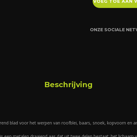
VOEG TOE AAN 
ONZE SOCIALE NE
Beschrijving
end blad voor het werpen van roofblei, baars, snoek, kopvoorn en a
een metalen draaiend aas dat uit twee delen bestaat: het lichaam v