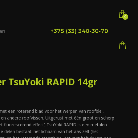
0
0
+375 (33) 340-30-70
en
er TsuYoki RAPID 14gr
met een roterend blad voor het werpen van roofblei,
 en andere roofvissen. Uitgerust met één groot en scherp
t fluorescerend effect).TsuYoki RAPID is een metalen
e delen bestaat: het lichaam van het aas zelf (het