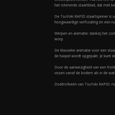
het roterende staartblad, dat met b
De TsuYoki RAPID staartspinner is u
hoogwaardige verfcoating en een rui
Werpen en animatie: dankzij het co
worp.
De klassieke animatie voor een sta
de haspel wordt opgepakt. Je kunt de
Door de aanwezigheid van een frontge
vissen vanaf de bodem als in de wat
Doeltrofeeën van TsuYoki RAPID: roof